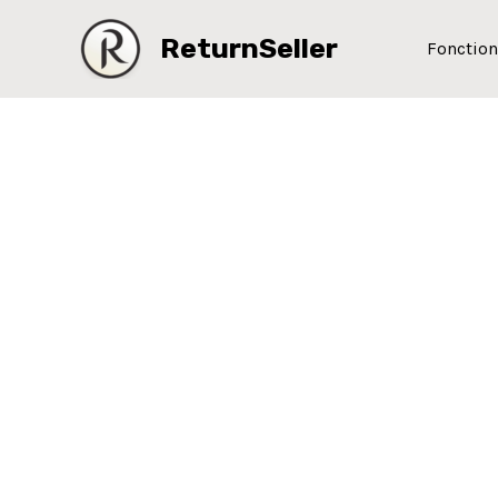
Aller
ReturnSeller
au
Fonction
contenu